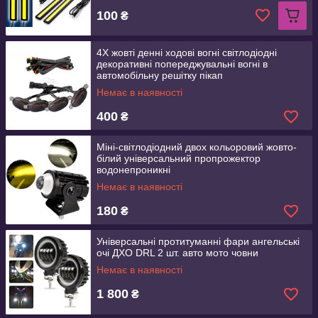
100
₴
4X жовті денні ходові вогні світлодіодні
декоративні попереджувальні вогні в
автомобільну решітку пікап
Немає в наявності
400
₴
Міні-світлодіодний двох кольоровий жовто-
білий універсальний пропрожектор
водонепроникні
Немає в наявності
180
₴
Універсальні протитуманні фари ангельські
очі ДХО DRL 2 шт. авто мото човни
Немає в наявності
1 800
₴