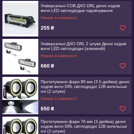
Універсальні COB ДХО DRL денні ходові
вогні LED світлодіодне підсвічування
Немає в наявності
255
₴
Універсальні ДХО DRL 2 штуки Денні ходові
вогні LED світлодіодні (алюміній)
Немає в наявності
660
₴
Протитуманні фари 89 мм (3.5 дюйма) денні
ходові вогні DRL світлодіодні 12В ангельські
очі (2 штуки)
Немає в наявності
650
₴
Протитуманні фари 76 мм (3 дюйма) денні
ходові вогні DRL світлодіодні 12В ангельські
очі (2 штуки)