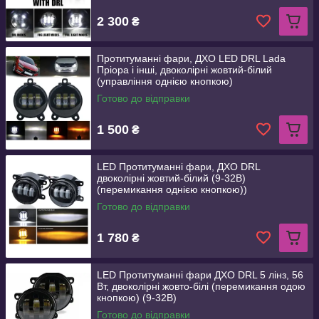
2 300
₴
Протитуманні фари, ДХО LED DRL Lada
Пріора і інші, двоколірні жовтий-білий
(управління однією кнопкою)
Готово до відправки
1 500
₴
LED Протитуманні фари, ДХО DRL
двоколірні жовтий-білий (9-32В)
(перемикання однією кнопкою))
Готово до відправки
1 780
₴
LED Протитуманні фари ДХО DRL 5 лінз, 56
Вт, двоколірні жовто-білі (перемикання одою
кнопкою) (9-32В)
Готово до відправки