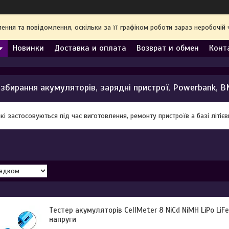
ння та повідомлення, оскільки за її графіком роботи зараз неробочі
Новинки
Доставка и оплата
Возврат и обмен
Конт
збирання акумуляторів, зарядні пристрої, Powerbank, B
які застосовуються під час виготовлення, ремонту пристроїв а базі літіє
Тестер акумуляторів CellMeter 8 NiCd NiMH LiPo LiF
напруги