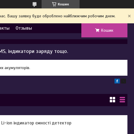
Кошик
й час. Вашу заявку буде оброблено найближчим робочим днем.
акты
Отзывы
Кошик
MS, індикатори заряду тощо.
вих акумуляторів.
e Li-ion індикатор ємності детектор