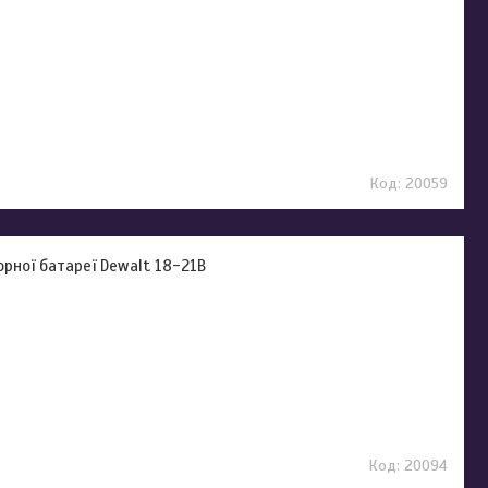
20059
рної батареї Dewalt 18-21В
20094