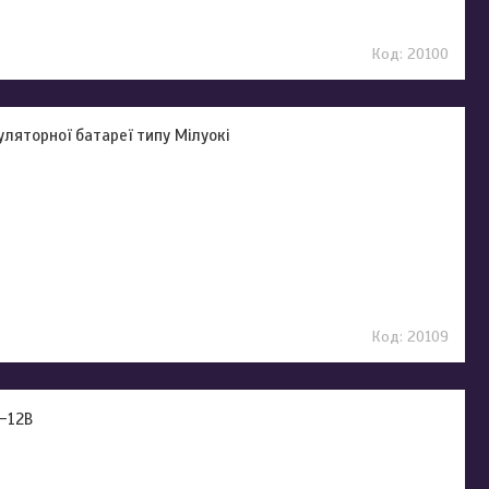
20100
ляторної батареї типу Мілуокі
20109
0-12В