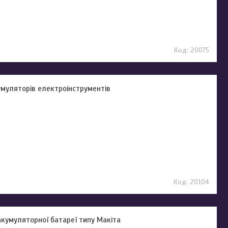
20075
умуляторів електроінструментів
20104
кумуляторної батареї типу Макіта