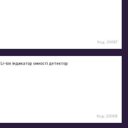
20087
e Li-ion індикатор ємності детектор
20068