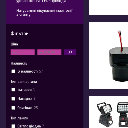
урочистостей, LED-гірлянди
Натуральні лікувальні мазі, олії
з Єгипту
Фільтри
Ціна
Наявність
В наявності
57
Тип запчастини
Батарея
1
Насадка
7
Оригінал
25
Тип лампи
Світлодіодна
7