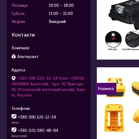
Пʼятниця
10:00
18:00
Субота
11:00
15:00
Неділя
Вихідний
Контакти
Альтерсвет
+380 (98) 626-12-34 Олег; +38050
0804884 Анатолий; -вул. 92 бригади,
Новинка
46 (Роганський житловий масив), Харк
ів, Україна
+380 (98) 626-12-34
Олег
+380 (50) 080-48-84
Анатолій