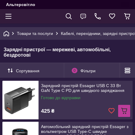
Альтерсвітло
Товари та послуги
Кабелі, перехідники, зарядні пристро
Зарядні пристрої — мережеві, автомобільні,
бездротові
Сортування
0
Фільтри
Зарядний пристрій Essager USB C 33 Вт
GaN Type C PD для швидкого заряджання
Готово до відправки
425
₴
Автомобільний зарядний пристрій Essager з
вольтметром USB Type-C швидке