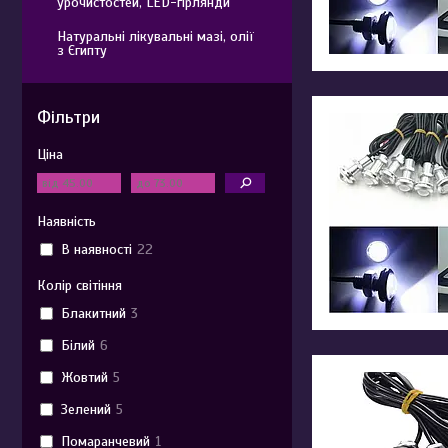
урочистостей, LED-гірлянди
Натуральні лікувальні мазі, олії
з Єгипту
Фільтри
Ціна
Наявність
В наявності
22
Колір світіння
Блакитний
3
Білий
6
Жовтий
5
Зелений
5
Помаранчевий
1