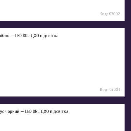
07002
срібло — LED DRL ДХО підсвітка
07003
пус чорний — LED DRL ДХО підсвітка