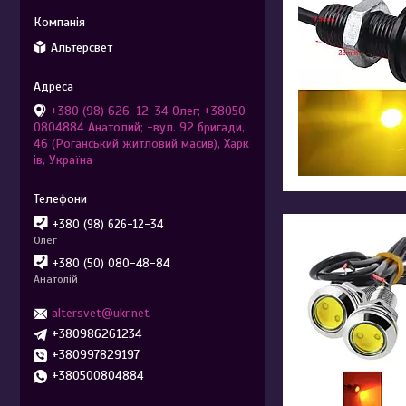
Альтерсвет
+380 (98) 626-12-34 Олег; +38050
0804884 Анатолий; -вул. 92 бригади,
46 (Роганський житловий масив), Харк
ів, Україна
+380 (98) 626-12-34
Олег
+380 (50) 080-48-84
Анатолій
altersvet@ukr.net
+380986261234
+380997829197
+380500804884