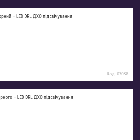
чорний - LED DRL ДХО підсвічування
07038
орного - LED DRL ДХО підсвічування