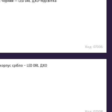
ус чорний — LED DRL ДХО-підсвітка
07006
корпус срібло - LED DRL ДХО
07008