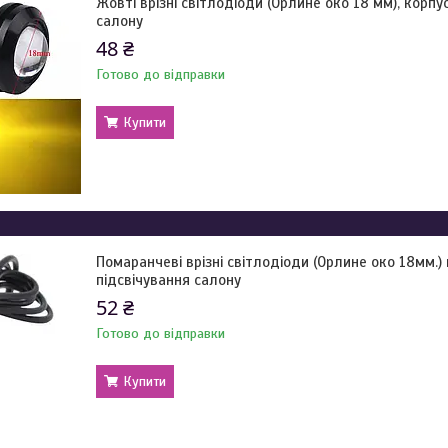
Жовті врізні світлодіоди (Орлине око 18 мм), корп
салону
48 ₴
Готово до відправки
Купити
Помаранчеві врізні світлодіоди (Орлине око 18мм.) 
підсвічування салону
52 ₴
Готово до відправки
Купити