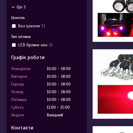
Ще 3
Цоколь
Без цоколя
31
Тип оптики
LED Орлине око
31
Графік роботи
Понеділок
10:00
18:00
Вівторок
10:00
18:00
Середа
10:00
18:00
Четвер
10:00
18:00
Пʼятниця
10:00
18:00
Субота
11:00
15:00
Неділя
Вихідний
Контакти