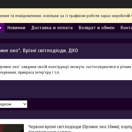
ння та повідомлення, оскільки за її графіком роботи зараз неробочі
Новинки
Доставка и оплата
Возврат и обмен
Конт
ине око", Врізні світлодіоди, ДХО
Орлине око' завдяки своїй конструкції можуть застосовуватися в різних 
чування, прикраса інтер'єру і т.п.
Червоні врізні світлодіоди (Орлине око 16мм), корп