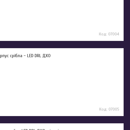
07004
орпус срібла - LED DRL ДХО
07005