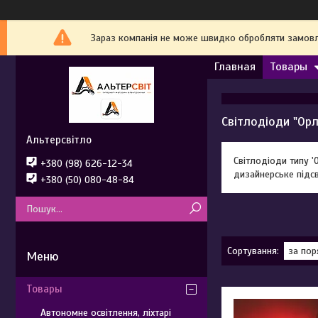
Зараз компанія не може швидко обробляти замовле
Главная
Товары
Світлодіоди "Орл
Альтерсвітло
Світлодіоди типу '
+380 (98) 626-12-34
дизайнерське підсві
+380 (50) 080-48-84
Товары
Автономне освітлення, ліхтарі