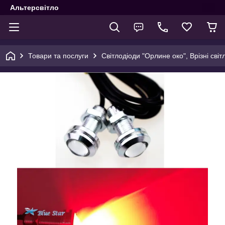
Альтерсвітло
Товари та послуги
Світлодіоди "Орлине око", Врізні сві