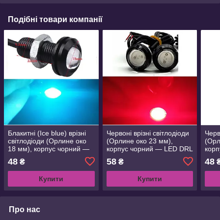
Подібні товари компанії
Блакитні (Ice blue) врізні
Червоні врізні світлодіоди
Черв
світлодіоди (Орлине око
(Орлине око 23 мм),
(Орл
18 мм), корпус чорний —
корпус чорний — LED DRL
корп
LED DRL ДХО-підсвітка
ДХО підсвітка салону
ДХО 
48
58
48
₴
₴
салону
Купити
Купити
Про нас