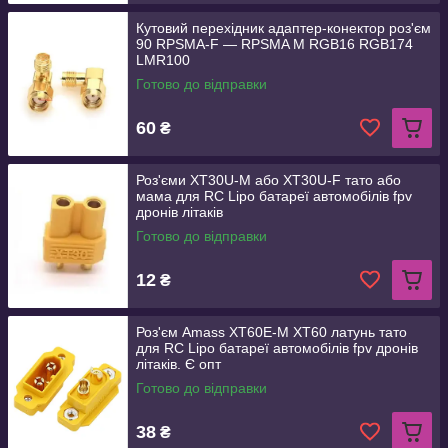
Кутовий перехідник адаптер-конектор роз'єм
90 RPSMA-F — RPSMA M RGB16 RGB174
LMR100
Готово до відправки
60
₴
Роз'єми XT30U-M або XT30U-F тато або
мама для RC Lipo батареї автомобілів fpv
дронів літаків
Готово до відправки
12
₴
Роз'єм Amass XT60E-M XT60 латунь тато
для RC Lipo батареї автомобілів fpv дронів
літаків. Є опт
Готово до відправки
38
₴