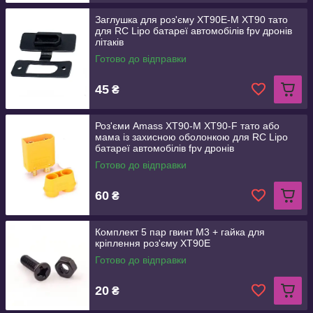
Заглушка для роз'єму XT90E-M XT90 тато
для RC Lipo батареї автомобілів fpv дронів
літаків
Готово до відправки
45
₴
Роз'єми Amass XT90-M XT90-F тато або
мама із захисною оболонкою для RC Lipo
батареї автомобілів fpv дронів
Готово до відправки
60
₴
Комплект 5 пар гвинт М3 + гайка для
кріплення роз'єму XT90E
Готово до відправки
20
₴