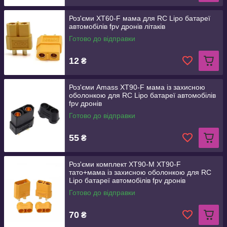
Роз'єми XT60-F мама для RC Lipo батареї
автомобілів fpv дронів літаків
Готово до відправки
12
₴
Роз'єми Amass XT90-F мама із захисною
оболонкою для RC Lipo батареї автомобілів
fpv дронів
Готово до відправки
55
₴
Роз'єми комплект XT90-M XT90-F
тато+мама із захисною оболонкою для RC
Lipo батареї автомобілів fpv дронів
Готово до відправки
70
₴