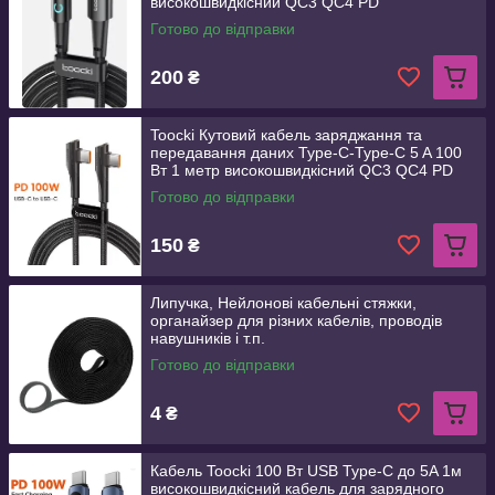
високошвидкісний QC3 QC4 PD
Готово до відправки
200
₴
Toocki Кутовий кабель заряджання та
передавання даних Type-C-Type-C 5 A 100
Вт 1 метр високошвидкісний QC3 QC4 PD
Готово до відправки
150
₴
Липучка, Нейлонові кабельні стяжки,
органайзер для різних кабелів, проводів
навушників і т.п.
Готово до відправки
4
₴
Кабель Toocki 100 Вт USB Type-C до 5A 1м
високошвидкісний кабель для зарядного