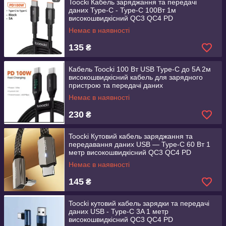
Toocki Кабель заряджання та передачі
даних Type-C - Type-C 100Вт 1м
високошвидкісний QC3 QC4 PD
Немає в наявності
135
₴
Кабель Toocki 100 Вт USB Type-C до 5A 2м
високошвидкісний кабель для зарядного
пристрою та передачі даних
Немає в наявності
230
₴
Toocki Кутовий кабель заряджання та
передавання даних USB — Type-C 60 Вт 1
метр високошвидкісний QC3 QC4 PD
Немає в наявності
145
₴
Toocki кутовий кабель зарядки та передачі
даних USB - Type-C 3A 1 метр
високошвидкісний QC3 QC4 PD