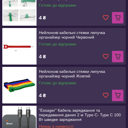
Готово до відправки
4
₴
Нейлонові кабельні стяжки липучка
органайзер чорний Червоний
Готово до відправки
4
₴
Нейлонові кабельні стяжки липучка
органайзер чорний Жовтий
Готово до відправки
4
₴
"Essager" Кабель заряджання та
передавання даних 2 м Type C- Type C 100
Вт швидке заряджання
Немає в наявності