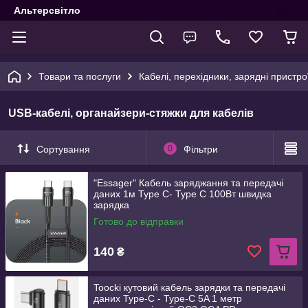
Альтерсвітло
Товари та послуги
Кабелі, перехідники, зарядні пристро
USB-кабелі, органайзери-стяжки для кабелів
Сортування
0
Фільтри
"Essager" Кабель заряджання та передачі
даних 1м Type C- Type C 100Вт швидка
зарядка
Готово до відправки
140
₴
Toocki кутовий кабель зарядки та передачі
даних Type-C - Type-C 5A 1 метр