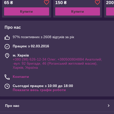
65
150
200
₴
₴
інтерфейсом Type-C USB
метр високошвидкісний
та п
QC3 QC4 PD
Купити
Купити
Про нас
97% позитивних з 2608 відгуків за рік
Працює з 02.03.2016
м. Харків
+380 (98) 626-12-34 Олег; +380500804884 Анатолий;
-вул. 92 бригади, 46 (Роганський житловий масив),
Харків, Україна
Контакти
Сьогодні працює з 10:00 до 18:00
Показати весь графік роботи
Про нас