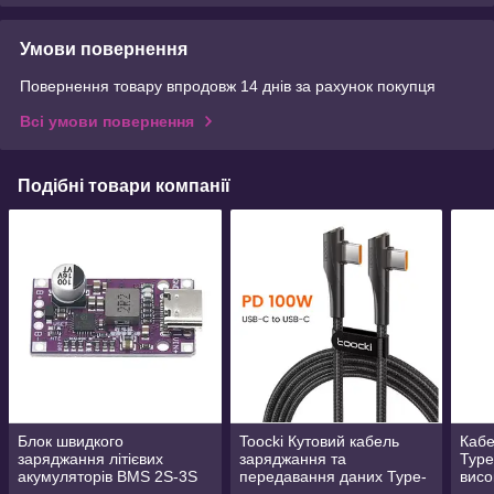
Умови повернення
Повернення товару впродовж 14 днів за рахунок покупця
Всі умови повернення
Подібні товари компанії
Блок швидкого
Toocki Кутовий кабель
Кабе
заряджання літієвих
заряджання та
Type
акумуляторів BMS 2S-3S
передавання даних Type-
висо
15 W 8.4 В 12.6 В 1.5A з
C-Type-C 5 A 100 Вт 1
для 