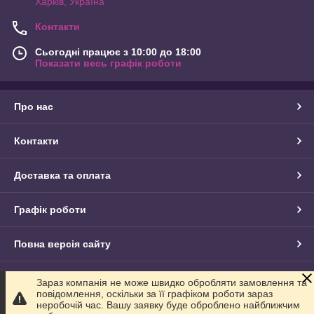
Харків, Україна
Контакти
Сьогодні працює з 10:00 до 18:00
Показати весь графік роботи
Про нас
Контакти
Доставка та оплата
Графік роботи
Повна версія сайту
Сайт створено на маркетплейсі
Prom.ua
Зараз компанія не може швидко обробляти замовлення та
повідомлення, оскільки за її графіком роботи зараз
неробочій час. Вашу заявку буде оброблено найближчим
Політика конфіденційності