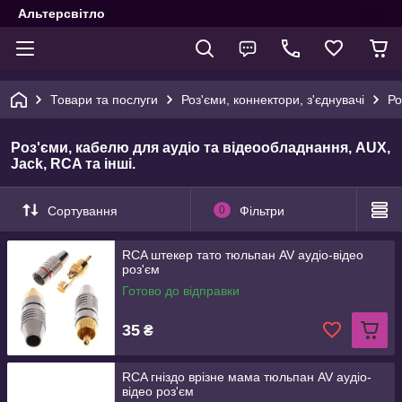
Альтерсвітло
Товари та послуги
Роз'єми, коннектори, з'єднувачі
Ро
Роз'єми, кабелю для аудіо та відеообладнання, AUX,
Jack, RCA та інші.
Сортування
0
Фільтри
RCA штекер тато тюльпан AV аудіо-відео
роз'єм
Готово до відправки
35
₴
RCA гніздо врізне мама тюльпан AV аудіо-
відео роз'єм