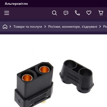
Альтерсвітло
Товари та послуги
Роз'єми, коннектори, з'єднувачі
Ро