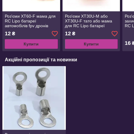
Роз'єми XT60-F мама для
Роз'єми XT30U-M або
Роз'
RC Lipo батареї
XT30U-F тато або мама
захи
автомобілів fpv дронів
для RC Lipo батареї
RC L
літаків
автомобілів fpv дронів
авто
12
12
₴
₴
літаків
літа
16
Купити
Купити
Акційні пропозиції та новинки