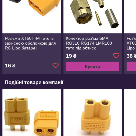
Роз'єми XT60H-M тато із
Конектор роз'єм SMA
Роз'
захисною оболонкою для
RG316 RG174 LMR100
XT60
RC Lipo батареї
тато під обтиск
Lipo
автомобілів fpv дронів
fpv 
19
38
₴
літак
16
₴
Купити
Подібні товари компанії