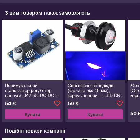
З цим товаром також замовляють
Понижувальний
Сині врізні світлодіоди
Жовт
стабілізатор регулятор
(Орлине око 18 мм),
(Орл
напруги LM2596 DC-DC 3-
корпус чорний — LED DRL
корп
40 В в 1.3-35 В
ДХО підсвітка салону
ДХО 
54
50
₴
₴
50
Купити
Купити
Подібні товари компанії