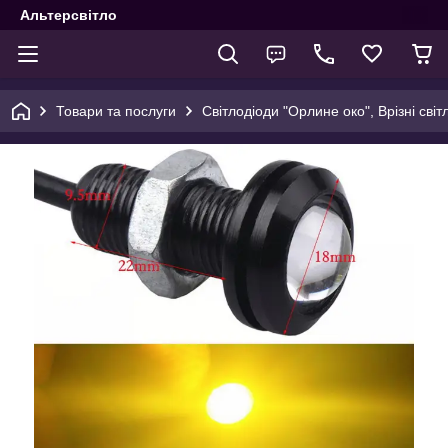
Альтерсвітло
Товари та послуги
Світлодіоди "Орлине око", Врізні сві