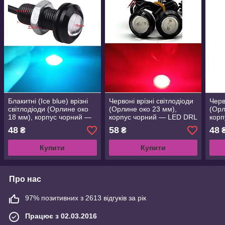
Блакитні (Ice blue) врізні
Червоні врізні світлодіоди
Черв
світлодіоди (Орлине око
(Орлине око 23 мм),
(Орл
18 мм), корпус чорний —
корпус чорний — LED DRL
корп
LED DRL ДХО-підсвітка
ДХО підсвітка салону
ДХО 
48
58
48
₴
₴
салону
Купити
Купити
Про нас
97% позитивних з 2613 відгуків за рік
Працює з 02.03.2016