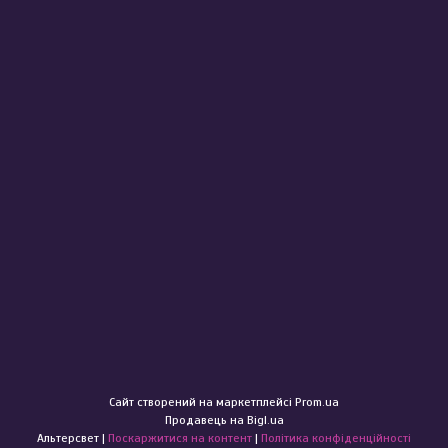
Сайт створений на маркетплейсі
Prom.ua
Продавець на Bigl.ua
Альтерсвет |
Поскаржитися на контент
|
Політика конфіденційності