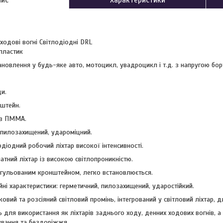
 ходові вогні Світлодіодні DRL
пластик
новлення у будь-яке авто, мотоцикл, увадроцикл і т.д. з напругою бор
и.
штейн.
із ПММА.
пилозахищений, удароміцний.
діодний робочий ліхтар високої інтенсивності.
атний ліхтар із високою світлопроникністю.
егульованим кронштейном, легко встановлюється.
йні характеристики: герметичний, пилозахищений, ударостійкий.
овий та розсіяний світловий промінь, інтегрований у світловий ліхтар, 
 для використання як ліхтарів заднього ходу, денних ходових вогнів, а
ування та бездоріжжя.