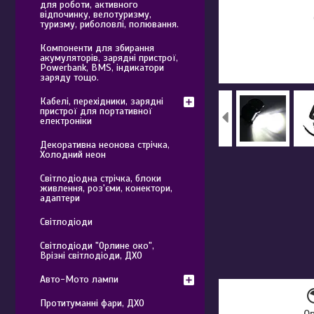
для роботи, активного
відпочинку, велотуризму,
туризму, риболовлі, полювання.
Компоненти для збирання
акумуляторів, зарядні пристрої,
Powerbank, BMS, індикатори
заряду тощо.
Кабелі, перехідники, зарядні
пристрої для портативної
електроніки
Декоративна неонова стрічка,
Холодний неон
Світлодіодна стрічка, блоки
живлення, роз'єми, конектори,
адаптери
Світлодіоди
Світлодіоди "Орлине око",
Врізні світлодіоди, ДХО
Авто-Мото лампи
Протитуманні фари, ДХО
О