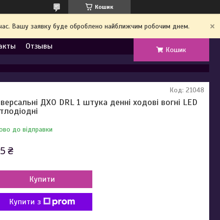
Кошик
й час. Вашу заявку буде оброблено найближчим робочим днем.
акты
Отзывы
Кошик
Код:
21048
іверсальні ДХО DRL 1 штука денні ходові вогні LED
ітлодіодні
ово до відправки
5 ₴
Купити
Купити з