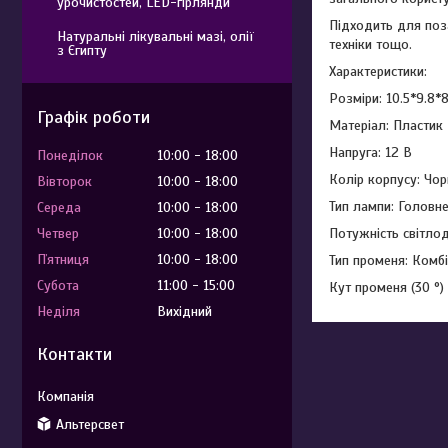
урочистостей, LED-гірлянди
Підходить для поза
Натуральні лікувальні мазі, олії
техніки тощо.
з Єгипту
Характеристики:
Розміри: 10.5*9.8*
Графік роботи
Матеріал: Пластик
Напруга: 12 В
Понеділок
10:00
18:00
Колір корпусу: Чо
Вівторок
10:00
18:00
Тип лампи: Головне
Середа
10:00
18:00
Потужність світлод
Четвер
10:00
18:00
Пʼятниця
10:00
18:00
Тип променя: Комб
Субота
11:00
15:00
Кут променя (30 °)
Неділя
Вихідний
Контакти
Альтерсвет