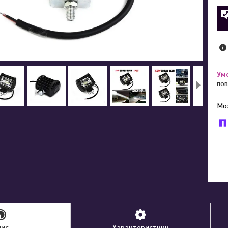
пов
У к
буд
пис
Характеристики