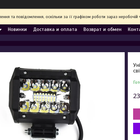
ння та повідомлення, оскільки за її графіком роботи зараз неробочі
Новинки
Доставка и оплата
Возврат и обмен
Конт
Ун
св
Гот
23