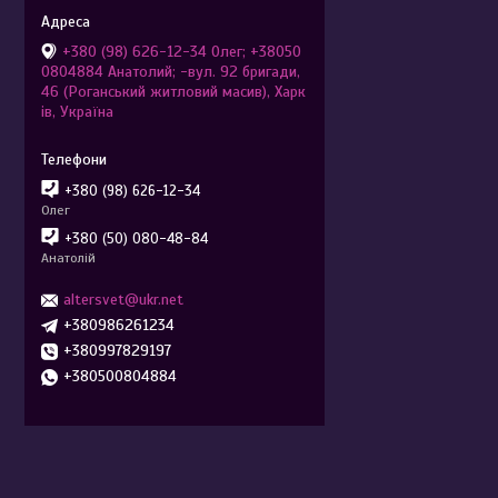
+380 (98) 626-12-34 Олег; +38050
0804884 Анатолий; -вул. 92 бригади,
46 (Роганський житловий масив), Харк
ів, Україна
+380 (98) 626-12-34
Олег
+380 (50) 080-48-84
Анатолій
altersvet@ukr.net
+380986261234
+380997829197
+380500804884