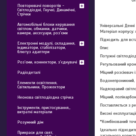
Повторювачі поворотів -
Світлодіодні, Гнучкі, Динамічні,
Стрічки
Автомобільні блоки керування
Універсальні Денні
світлом, обманки, датчики,
Матеріал корпусу: 
камери, аксесуари, роз'єми
Підходить для вста
Електронні модулі, складання,
індикатори, стабілізатори,
Опис
блютуз адаптери
Потужні світлодіод
Роз'єми, коннектори, з'єднувачі
Регульований крон
Міцний розсіювач 
Радіодеталі
Водонепроникний, 
Елементи освітлення,
Світильники, Прожектори
Надяскравий світло
Міцний, полікарбон
Неонова світлодіодна стрічка
Поставляється з р
Інструменти, пристосування,,
витратні матеріали
Високі експлуатаці
*Комбінований точк
Розумний дім
Ідеально підходить
Прикраси для свят,
загального корист