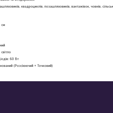
шляховиків, квадроциклів, позашляховиків, вантажівок, човнів, сільсь
8 см
рний
 світло
іодів: 60 Вт
інований (Розсіюючий + Точковий)