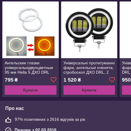
Ангельские глазки
Універсальні протитуманні
Унів
універсальнідвухцветные
фари, ангельські оченята,
фари
95 мм Hella 5 ДХО DRL
стробоскоп ДХО DRL, 2
DRL,
габарит поворот 2 шт.
шт. для автомобілів,
авто
795
1 520
950
₴
₴
мотоциклів, човнів
човн
Купити
Купити
Про нас
97% позитивних з 2616 відгуків за рік
Працює з 02.03.2016