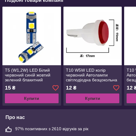
Подібні товари компанії
T5 (W1,2W) LED Білий
T10 W5W LED колір
T10 
червоний синій жовтий
червоний Автолампи
Авто
зелений блакитний
світлодіодна безцокольна
безц
рожевий автолампи
15
12
12
₴
₴
світлодіодні безцокольні
Купити
Купити
Про нас
97% позитивних з 2610 відгуків за рік