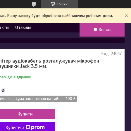
Кошик
й час. Вашу заявку буде оброблено найближчим робочим днем.
акты
Отзывы
Кошик
Код:
23047
літер аудіокабель розгалужувач мікрофон-
вушники Jack 3.5 мм.
ово до відправки
 ₴
німальна сума замовлення на сайті — 100 ₴
Купити
Купити з