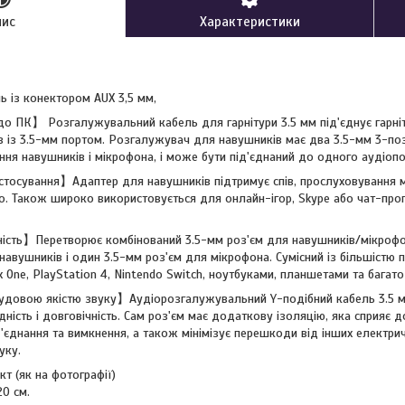
пис
Характеристики
ь із конектором AUX 3,5 мм,
 до ПК】 Розгалужувальний кабель для гарнітури 3.5 мм під'єднує гарн
їв із 3.5-мм портом. Розгалужувач для навушників має два 3.5-мм 3-по
ння навушників і мікрофона, і може бути під'єднаний до одного аудіоп
стосування】Адаптер для навушників підтримує спів, прослуховування му
о. Також широко використовується для онлайн-ігор, Skype або чат-прог
ість】Перетворює комбінований 3.5-мм роз'єм для навушників/мікрофо
навушників і один 3.5-мм роз'єм для мікрофона. Сумісний із більшістю п
 One, PlayStation 4, Nintendo Switch, ноутбуками, планшетами та багато
довою якістю звуку】Аудіорозгалужувальний Y-подібний кабель 3.5 мм
ність і довговічність. Сам роз'єм має додаткову ізоляцію, яка сприяє до
'єднання та вимкнення, а також мінімізує перешкоди від інших електри
уку.
кт (як на фотографії)
0 см.