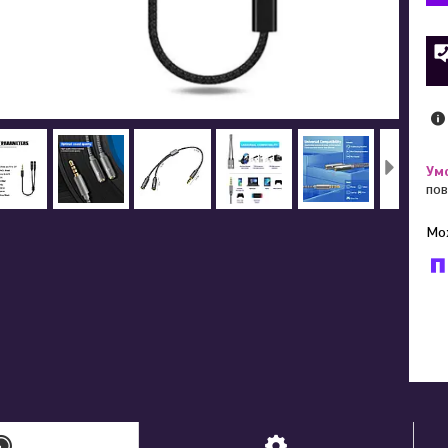
пов
У к
буд