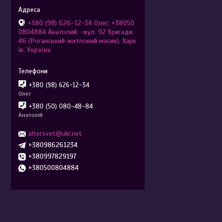
+380 (98) 626-12-34 Олег; +38050
0804884 Анатолий; -вул. 92 бригади,
46 (Роганський житловий масив), Харк
ів, Україна
+380 (98) 626-12-34
Олег
+380 (50) 080-48-84
Анатолій
altersvet@ukr.net
+380986261234
+380997829197
+380500804884