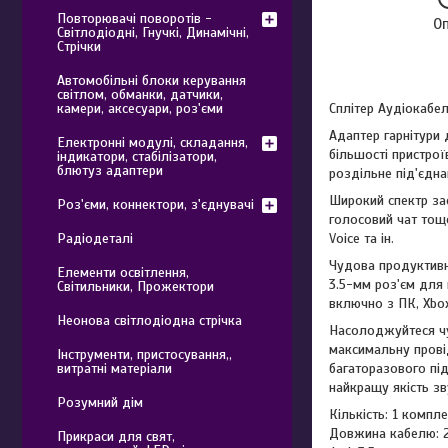
Повторювачі поворотів -
О
Світлодіодні, Гнучкі, Динамічні,
Стрічки
Автомобільні блоки керування
світлом, обманки, датчики,
камери, аксесуари, роз'єми
Сплітер Аудіокабел
Адаптер гарнітури
Електронні модулі, складання,
більшості пристро
індикатори, стабілізатори,
блютуз адаптери
роздільне під'єдна
Широкий спектр за
Роз'єми, коннектори, з'єднувачі
голосовий чат тощ
Радіодеталі
Voice та ін.
Чудова продуктивн
Елементи освітлення,
3.5-мм роз'єм для 
Світильники, Прожектори
включно з ПК, Xbox
Неонова світлодіодна стрічка
Насолоджуйтеся чу
максимальну провід
Інструменти, пристосування,,
витратні матеріали
багаторазового під
найкращу якість зв
Розумний дім
Кількість: 1 компле
Довжина кабелю: 2
Прикраси для свят,