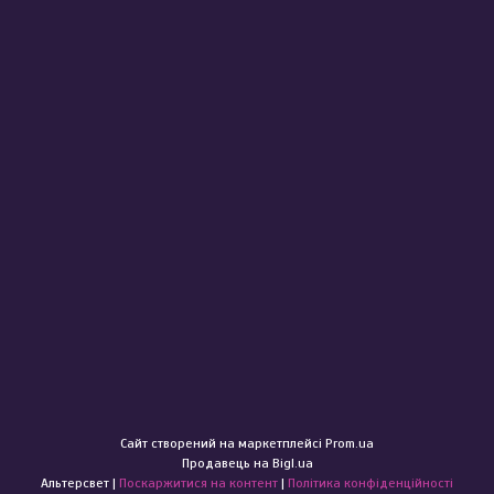
Сайт створений на маркетплейсі
Prom.ua
Продавець на Bigl.ua
Альтерсвет |
Поскаржитися на контент
|
Політика конфіденційності