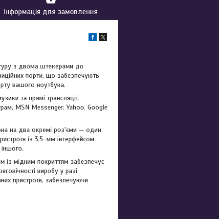
Інформація для замовлення
ітуру з двома штекерами до
зиційних порти, що забезпечують
орту вашого ноутбука.
зики та прямі трансляції,
рам, MSN Messenger, Yahoo, Google
на на два окремі роз'єми — один
ристроїв із 3,5-мм інтерфейсом,
 іншого.
 із мідним покриттям забезпечує
вговічності виробу у разі
чних пристроїв, забезпечуючи