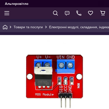
Альтерсвітло
Товари та послуги
Електронні модулі, складання, індика