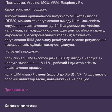
Платформа: Arduino, MCU, ARM, Raspberry Pie
Характеристики продукту:
використання оригінального потужного МОS-транзизора
IRF520, можливість регулювання виходу ШІМ; можливість
керування навантаженням до 24 В за допомогою Arduino,
наприклад, світлодіодних стрічок, двигунів постійного струму,
мікронасосів, електромагнітних клапанів; можливість
регулювання ШІМ дає змогу реалізувати плавне регулювання
яскравості світлодіодів і швидкості двигуна.
Інструкції з продукту:
Коли сигнал ШІМ високого рівня (3.3 В): вихідна напруга як
напруга живлення — V+ і V-, робочий індикатор світить,
навантаження працює
Коли ШІМ низький рівень (від 0 В до 0.5 В) : V+ і V- дорівнює 0,
робочий індикатор гасне, навантаження не працює
Приховати
Характеристики