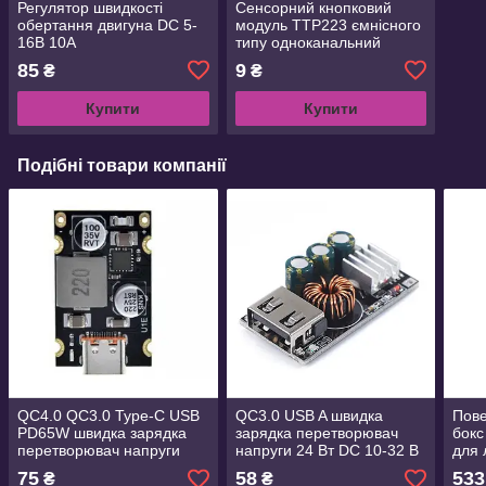
Регулятор швидкості
Сенсорний кнопковий
обертання двигуна DC 5-
модуль TTP223 ємнісного
16В 10A
типу одноканальний
самоблокувальний
85
9
₴
₴
Купити
Купити
Подібні товари компанії
QC4.0 QC3.0 Type-C USB
QC3.0 USB A швидка
Пове
PD65W швидка зарядка
зарядка перетворювач
бокс
перетворювач напруги
напруги 24 Вт DC 10-32 В
для 
DC8-32V 3.25A 65W
5 В
6х1
75
58
533
₴
₴
QC3