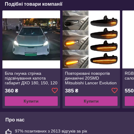
Подібні товари компанії
Біла гнучка стрічка
Повторювачі поворотів
RGB 
підсвічування капота
динамічні 20SMD
сало
габарит ДХО 180, 150, 120
Mitsubishi Lancer Evolution
см
Evo X Outlander XL Sport
360
385
550
₴
₴
RVR ASX Mirage
Купити
Купити
Про нас
97% позитивних з 2613 відгуків за рік