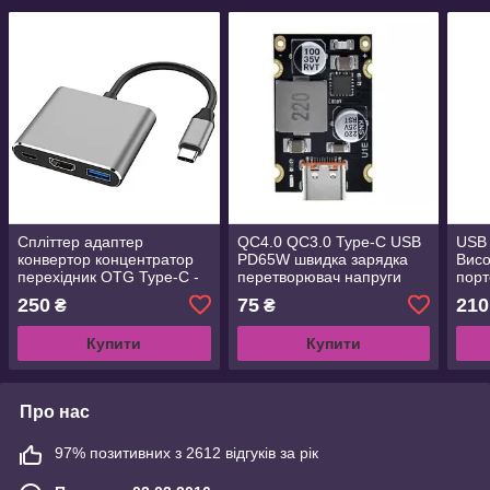
Спліттер адаптер
QC4.0 QC3.0 Type-C USB
USB 
конвертор концентратор
PD65W швидка зарядка
Висо
перехідник OTG Type-C -
перетворювач напруги
порт
HDMI USB3.0
DC8-32V 3.25A 65W
бага
250
75
210
₴
₴
адап
Купити
Купити
Про нас
97% позитивних з 2612 відгуків за рік