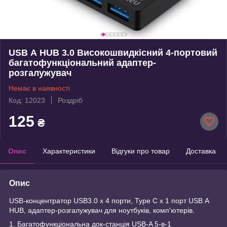
USB А HUB 3.0 Високошвидкісний 4-портовий
багатофункціональний адаптер-
розгалужувач
Немає в наявності
Код: 12023
Роздріб
125
₴
Опис
Характеристики
Відгуки про товар
Доставка
Опис
USB-концентратор USB3.0 х 4 порти, Type C х 1 порт USB А
HUB, адаптер-розгалужувач для ноутбуків, комп'ютерів.
1. Багатофункціональна док-станція USB-A 5-в-1