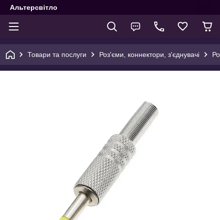
Альтерсвітло
Товари та послуги
Роз'єми, коннектори, з'єднувачі
Ро