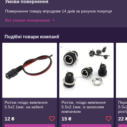
Умови повернення
Повернення товару впродовж 14 днів за рахунок покупця
Всі умови повернення
Подібні товари компанії
Роз'єм гніздо живлення
Роз'єм, гніздо живлення
Пере
5.5x2.1мм. на кабелі
5.5x2.1мм. із захисним
5.5х
ковпачком
роз'
мама
12
15
22
₴
₴