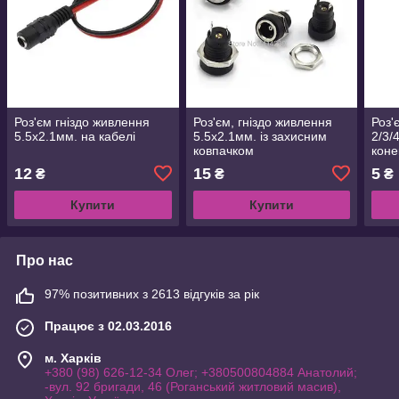
Роз'єм гніздо живлення
Роз'єм, гніздо живлення
Роз'
5.5x2.1мм. на кабелі
5.5x2.1мм. із захисним
2/3/
ковпачком
коне
12
15
5
₴
₴
₴
Купити
Купити
Про нас
97% позитивних з 2613 відгуків за рік
Працює з 02.03.2016
м. Харків
+380 (98) 626-12-34 Олег; +380500804884 Анатолий;
-вул. 92 бригади, 46 (Роганський житловий масив),