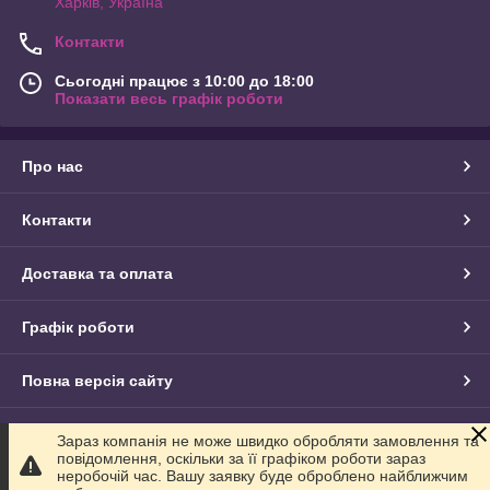
Харків, Україна
Контакти
Сьогодні працює з 10:00 до 18:00
Показати весь графік роботи
Про нас
Контакти
Доставка та оплата
Графік роботи
Повна версія сайту
Сайт створено на маркетплейсі
Prom.ua
Зараз компанія не може швидко обробляти замовлення та
повідомлення, оскільки за її графіком роботи зараз
неробочій час. Вашу заявку буде оброблено найближчим
Політика конфіденційності