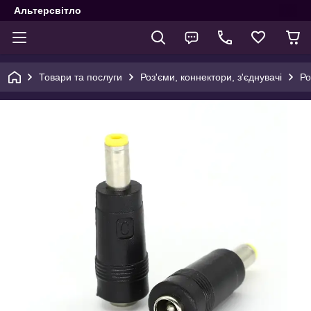
Альтерсвітло
Товари та послуги
Роз'єми, коннектори, з'єднувачі
Ро