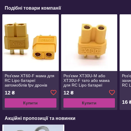
Подібні товари компанії
Роз'єми XT60-F мама для
Роз'єми XT30U-M або
Роз'
RC Lipo батареї
XT30U-F тато або мама
захи
автомобілів fpv дронів
для RC Lipo батареї
RC L
літаків
автомобілів fpv дронів
авто
12
12
₴
₴
літаків
літа
16
Купити
Купити
Акційні пропозиції та новинки