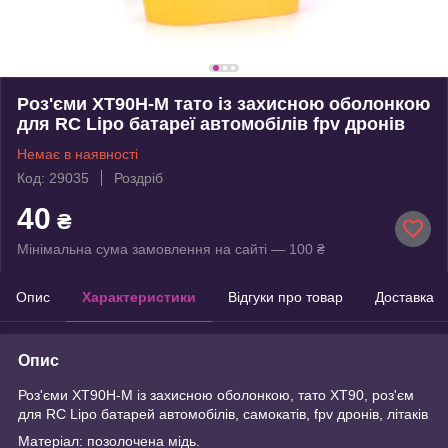
Роз'єми XT90H-M тато із захисною оболонкою
для RC Lipo батареї автомобілів fpv дронів
Немає в наявності
Код: 29035
Роздріб
40
₴
Мінімальна сума замовлення на сайті — 100 ₴
Опис
Характеристики
Відгуки про товар
Доставка
Опис
Роз'єми XT90H-M із захисною оболонкою, тато XT90, роз'єм
для RC Lipo батарей автомобілів, самокатів, fpv дронів, літаків
Матеріал: позолочена мідь.