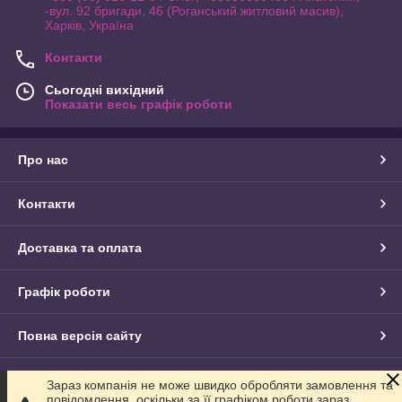
-вул. 92 бригади, 46 (Роганський житловий масив),
Харків, Україна
Контакти
Сьогодні вихідний
Показати весь графік роботи
Про нас
Контакти
Доставка та оплата
Графік роботи
Повна версія сайту
Сайт створено на маркетплейсі
Prom.ua
Зараз компанія не може швидко обробляти замовлення та
повідомлення, оскільки за її графіком роботи зараз