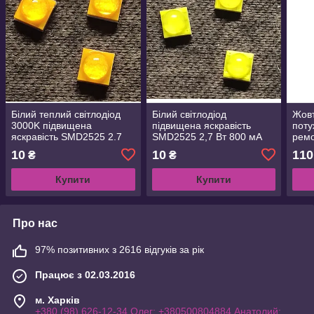
Білий теплий світлодіод
Білий світлодіод
Жовт
3000K підвищена
підвищена яскравість
поту
яскравість SMD2525 2.7
SMD2525 2,7 Вт 800 мА
ремо
Вт 800mA 3V-3.6 В 3535
3В-3,6V 3535 3737 3838
авто
10
10
110
₴
₴
3737 3838 3030 2835
3030 2835
Купити
Купити
Про нас
97% позитивних з 2616 відгуків за рік
Працює з 02.03.2016
м. Харків
+380 (98) 626-12-34 Олег; +380500804884 Анатолий;