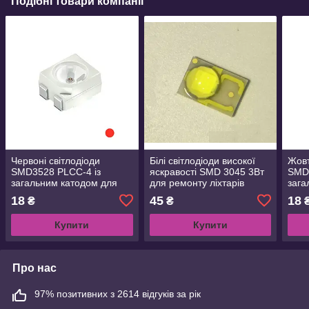
Подібні товари компанії
Червоні світлодіоди
Білі світлодіоди високої
Жовт
SMD3528 PLCC-4 із
яскравості SMD 3045 3Вт
SMD3
загальним катодом для
для ремонту ліхтарів
зага
ремонту задніх ліхтарів
автомобілів
ремо
18
45
18
₴
₴
автомобілів
авто
Купити
Купити
Про нас
97% позитивних з 2614 відгуків за рік