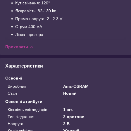
Кут свічення: 120°
Яскравість: 82-130 lm
Пряма напруга: 2...2.3 V
Струм:400 мА
Лінза: прозора
Приховати
Характеристики
Основні
Виробник
Ams-OSRAM
Стан
Новий
Основні атрибути
Кількість світлодіодів
1 шт.
Тип з'єднання
2 дротове
Напруга
2 В
Колір світіння
Жовтий