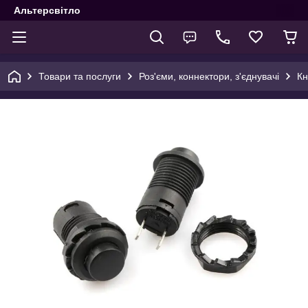
Альтерсвітло
Товари та послуги
Роз'єми, коннектори, з'єднувачі
Кн