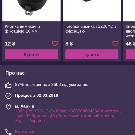
Кнопка вимикач із
Кнопка вимикач 1208YD з
Кноп
фіксацією 16 мм
фіксацією
двоп
чоти
фікс
12
8
46
₴
₴
20A 
Купити
Купити
Про нас
97% позитивних з 2608 відгуків за рік
Працює з 02.03.2016
м. Харків
+380 (98) 626-12-34 Олег; +380500804884 Анатолий;
-вул. 92 бригади, 46 (Роганський житловий масив),
Харків, Україна
Контакти