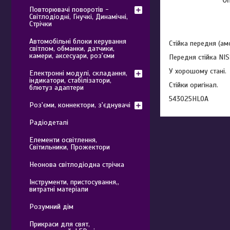
Повторювачі поворотів -
Світлодіодні, Гнучкі, Динамічні,
Стрічки
Автомобільні блоки керування
Стійка передня (а
світлом, обманки, датчики,
камери, аксесуари, роз'єми
Передня стійка NI
У хорошому стані.
Електронні модулі, складання,
індикатори, стабілізатори,
Стійки оригінал.
блютуз адаптери
543025HLOA
Роз'єми, коннектори, з'єднувачі
Радіодеталі
Елементи освітлення,
Світильники, Прожектори
Неонова світлодіодна стрічка
Інструменти, пристосування,,
витратні матеріали
Розумний дім
Прикраси для свят,