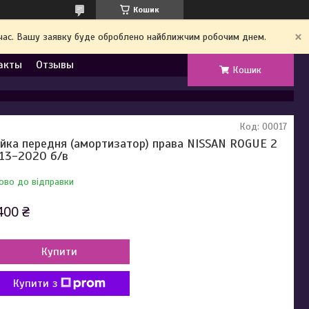
Кошик
й час. Вашу заявку буде оброблено найближчим робочим днем.
акты
Отзывы
Кошик
Код:
00017
ійка передня (амортизатор) права NISSAN ROGUE 2
13-2020 б/в
ово до відправки
400 ₴
Купити
Купити з