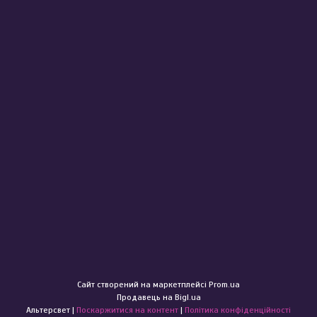
Сайт створений на маркетплейсі
Prom.ua
Продавець на Bigl.ua
Альтерсвет |
Поскаржитися на контент
|
Політика конфіденційності