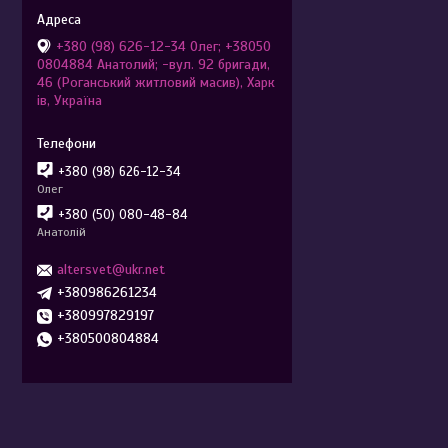
+380 (98) 626-12-34 Олег; +38050
0804884 Анатолий; -вул. 92 бригади,
46 (Роганський житловий масив), Харк
ів, Україна
+380 (98) 626-12-34
Олег
+380 (50) 080-48-84
Анатолій
altersvet@ukr.net
+380986261234
+380997829197
+380500804884