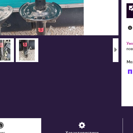
пов
У к
буд
пис
Характеристики