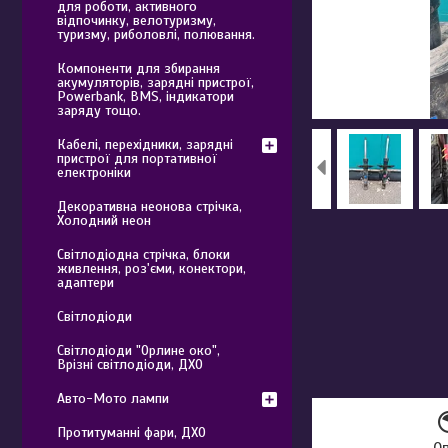
для роботи, активного
відпочинку, велотуризму,
туризму, риболовлі, полювання.
Компоненти для збирання
акумуляторів, зарядні пристрої,
Powerbank, BMS, індикатори
заряду тощо.
Кабелі, перехідники, зарядні
пристрої для портативної
електроніки
Декоративна неонова стрічка,
Холодний неон
Світлодіодна стрічка, блоки
живлення, роз'єми, конектори,
адаптери
Світлодіоди
Світлодіоди "Орлине око",
Врізні світлодіоди, ДХО
Авто-Мото лампи
Протитуманні фари, ДХО
О