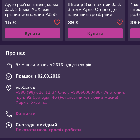
Аудіо роз'єм, гніздо, мама
Штекер 3 контактний Jack
4 ко
Jack 3.5 мм. AUX вхід
3.5 мм Аудіо Стерео для
штек
врізний монтажний PJ392
навушників розбірний
розб
гарн
15
39
39
₴
₴
Купити
Купити
Про нас
97% позитивних з 2616 відгуків за рік
Працює з 02.03.2016
м. Харків
+380 (98) 626-12-34 Олег; +380500804884 Анатолий;
-вул. 92 бригади, 46 (Роганський житловий масив),
Харків, Україна
Контакти
Сьогодні вихідний
Показати весь графік роботи