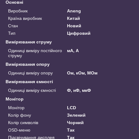
Основні
Виробник
Aneng
Країна виробник
Китай
Стан
Новий
Тип
Цифровий
Вимірювання струму
Одиниці виміру постійного
мА, А
струму
Вимірювання опору
Одиниці виміру опору
Ом, кОм, МОм
Вимірювання ємності
Одиниці виміру ємності
Ф, нФ, мкФ
Монітор
Монітор
LCD
Колір фону
Зелений
Колір символів
Чорний
OSD-меню
Так
Підсвічування дисплея
Так