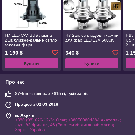
H7 LED CANBUS лампа
H7 2шт. світлодіодні лампи
HB3 
2шт. ближнє-дальне світло
для фар LED 12V 6000K
CSP
головна фара
2 шт
голо
1 190
340
1 1
₴
₴
Купити
Купити
Про нас
97% позитивних з 2615 відгуків за рік
Працює з 02.03.2016
м. Харків
+380 (98) 626-12-34 Олег; +380500804884 Анатолий;
-вул. 92 бригади, 46 (Роганський житловий масив),
Харків, Україна