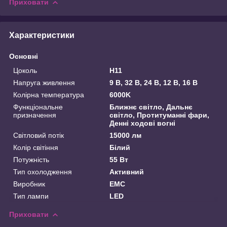
Приховати
Характеристики
Основні
Цоколь
H11
Напруга живлення
9 В, 32 В, 24 В, 12 В, 16 В
Колірна температура
6000K
Функціональне
Ближнє світло, Дальнє
призначення
світло, Протитуманні фари,
Денні ходові вогні
Світловий потік
15000 лм
Колір світіння
Білий
Потужність
55 Вт
Тип охолодження
Активний
Виробник
EMC
Тип лампи
LED
Приховати