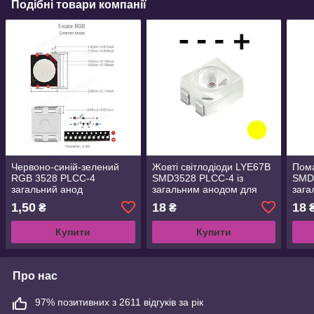
Подібні товари компанії
Червоно-синій-зелений
Жовті світлодіоди LYE67В
Пома
RGB 3528 PLCC-4
SMD3528 PLCC-4 із
SMD
загальний анод
загальним анодом для
зага
ремонту задніх ліхтарів
ремо
1,50
18
18
₴
₴
автомобілів 590NM
авто
ORA
Купити
Купити
Про нас
97% позитивних з 2611 відгуків за рік