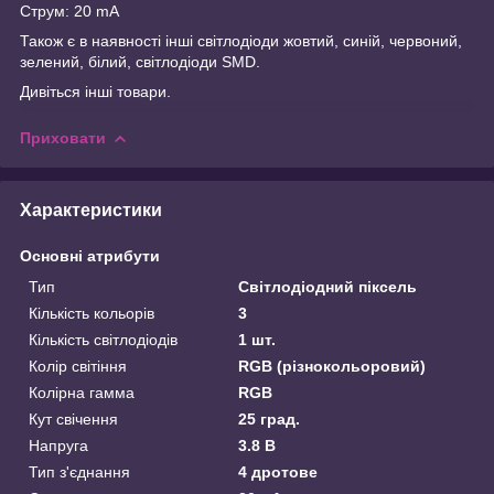
Струм: 20 mA
Також є в наявності інші світлодіоди жовтий, синій, червоний,
зелений, білий, світлодіоди SMD.
Дивіться інші товари.
Приховати
Характеристики
Основні атрибути
Тип
Світлодіодний піксель
Кількість кольорів
3
Кількість світлодіодів
1 шт.
Колір світіння
RGB (різнокольоровий)
Колірна гамма
RGB
Кут свічення
25 град.
Напруга
3.8 В
Тип з'єднання
4 дротове