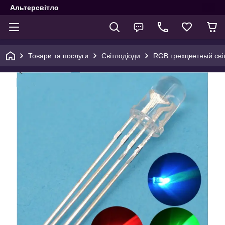
Альтерсвітло
Товари та послуги
Світлодіоди
RGB трехцветный світ