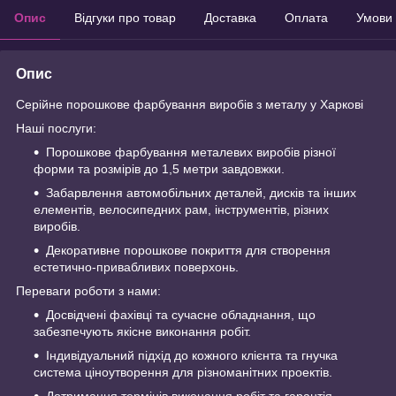
Опис
Відгуки про товар
Доставка
Оплата
Умови
Опис
Серійне порошкове фарбування виробів з металу у Харкові
Наші послуги:
Порошкове фарбування металевих виробів різної
форми та розмірів до 1,5 метри завдовжки.
Забарвлення автомобільних деталей, дисків та інших
елементів, велосипедних рам, інструментів, різних
виробів.
Декоративне порошкове покриття для створення
естетично-привабливих поверхонь.
Переваги роботи з нами:
Досвідчені фахівці та сучасне обладнання, що
забезпечують якісне виконання робіт.
Індивідуальний підхід до кожного клієнта та гнучка
система ціноутворення для різноманітних проектів.
Дотримання термінів виконання робіт та гарантія