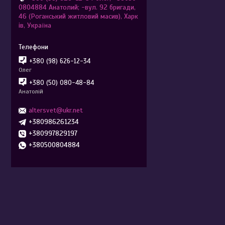
0804884 Анатолий; -вул. 92 бригади,
46 (Роганський житловий масив), Харк
ів, Україна
+380 (98) 626-12-34
Олег
+380 (50) 080-48-84
Анатолій
altersvet@ukr.net
+380986261234
+380997829197
+380500804884