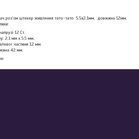
вач роз'єм штекер живлення тато-тато 5.5x2.1мм. довжина 12мм.
тики:
напрузі 12 Ст.
у: 2.1 мм x 5.5 мм.
левої частини 12 мм.
жина 42 мм.
ою