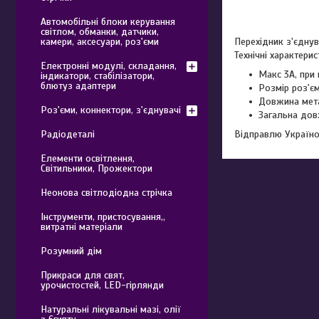
Автомобільні блоки керування
світлом, обманки, датчики,
камери, аксесуари, роз'єми
Перехідник з'єдну
Технічні характерис
Електронні модулі, складання,
Макс 3A, при 
індикатори, стабілізатори,
блютуз адаптери
Розмір роз'єм
Довжина мета
Роз'єми, коннектори, з'єднувачі
Загальна дов
Радіодеталі
Відправлю Україн
Елементи освітлення,
Світильники, Прожектори
Неонова світлодіодна стрічка
Інструменти, пристосування,,
витратні матеріали
Розумний дім
Прикраси для свят,
урочистостей, LED-гірлянди
Натуральні лікувальні мазі, олії