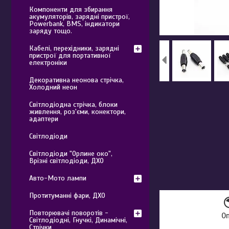
Компоненти для збирання
акумуляторів, зарядні пристрої,
Powerbank, BMS, індикатори
заряду тощо.
Кабелі, перехідники, зарядні
пристрої для портативної
електроніки
Декоративна неонова стрічка,
Холодний неон
Світлодіодна стрічка, блоки
живлення, роз'єми, конектори,
адаптери
Світлодіоди
Світлодіоди "Орлине око",
Врізні світлодіоди, ДХО
Авто-Мото лампи
Протитуманні фари, ДХО
Повторювачі поворотів -
О
Світлодіодні, Гнучкі, Динамічні,
Стрічки