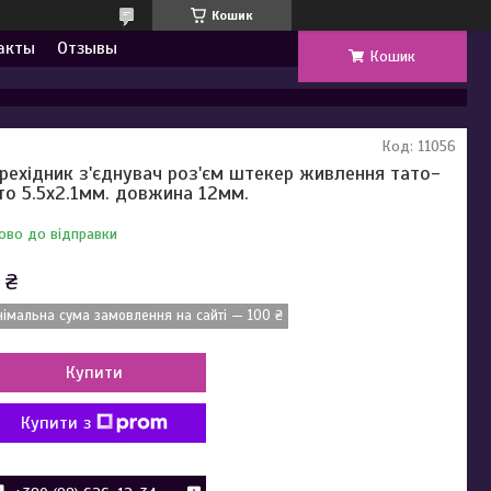
Кошик
акты
Отзывы
Кошик
Код:
11056
рехідник з'єднувач роз'єм штекер живлення тато-
то 5.5x2.1мм. довжина 12мм.
ово до відправки
 ₴
німальна сума замовлення на сайті — 100 ₴
Купити
Купити з