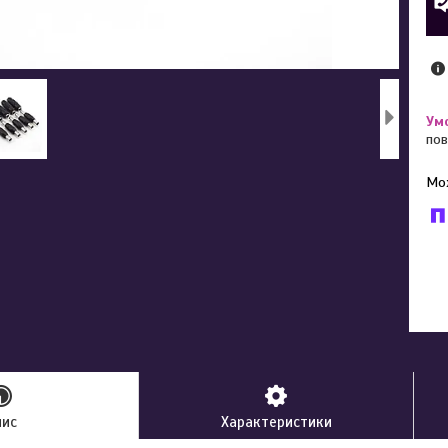
пов
У к
буд
пис
Характеристики