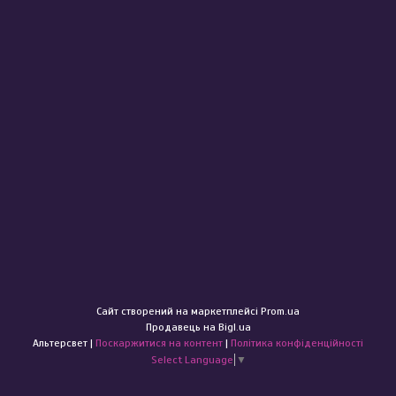
Сайт створений на маркетплейсі
Prom.ua
Продавець на Bigl.ua
Альтерсвет |
Поскаржитися на контент
|
Політика конфіденційності
Select Language
▼