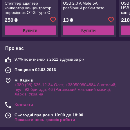
Спліттер адаптер
USB 2.0 A Male 5А
USB 
конвертор концентратор
розбірний роз'єм тато
USB 
перехідник OTG Type-C -
конц
HDMI USB3.0
250
13
210
₴
₴
Купити
Купити
Про нас
97% позитивних з 2611 відгуків за рік
Працює з 02.03.2016
м. Харків
+380 (98) 626-12-34 Олег; +380500804884 Анатолий;
-вул. 92 бригади, 46 (Роганський житловий масив),
Харків, Україна
Контакти
Сьогодні працює з 10:00 до 18:00
Показати весь графік роботи