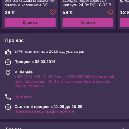
099 5.5x2.1мм із захисним
зарядка перетворювач
фікс
гумовим ковпачком DC
напруги 24 Вт DC 10-32 В
30V 0.5A
5 В
28
58
12
₴
₴
Купити
Купити
Про нас
97% позитивних з 2615 відгуків за рік
Працює з 02.03.2016
м. Харків
+380 (98) 626-12-34 Олег; +380500804884 Анатолий;
-вул. 92 бригади, 46 (Роганський житловий масив),
Харків, Україна
Контакти
Сьогодні працює з 11:00 до 15:00
Показати весь графік роботи
Про нас