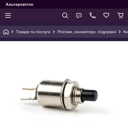
Альтерсвітло
Товари та послуги
Роз'єми, коннектори, з'єднувачі
Кн