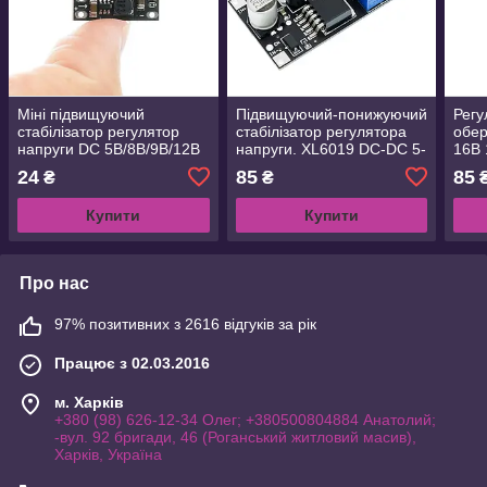
Міні підвищуючий
Підвищуючий-понижуючий
Регу
стабілізатор регулятор
стабілізатор регулятора
обер
напруги DC 5В/8В/9В/12В
напруги. XL6019 DC-DC 5-
16В
1.5А
32 В/1.2-35 В
24
85
85
₴
₴
Купити
Купити
Про нас
97% позитивних з 2616 відгуків за рік
Працює з 02.03.2016
м. Харків
+380 (98) 626-12-34 Олег; +380500804884 Анатолий;
-вул. 92 бригади, 46 (Роганський житловий масив),
Харків, Україна