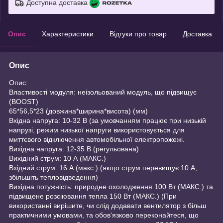
Доступна доставка
Опис
Характеристики
Відгуки про товар
Доставка
Опис
Опис:
Властивості модуля: неізольований модуль, що підвищує
(BOOST)
65*56,5*23 (довжина*ширина*висота) (мм)
Вхідна напруга: 10-32 В (за умовчанням працює при низькій
напрузі, режим низької напруги використовується для
миттєвого відключення автомобільної електропожежі.
Вихідна напруга: 12-35 В (регульована)
Вихідний струм: 10 А (МАКС.)
Вхідний струм: 16 А (макс.) (якщо струм перевищує 10 А,
збільшіть тепловідведення)
Вихідна потужність: природне охолодження 100 Вт (МАКС.) та
підвищене розсіювання тепла 150 Вт (МАКС.) (При
використанні вирішите, чи слід додавати вентилятор з більш
практичними умовами, та обов'язково переконайтеся, що