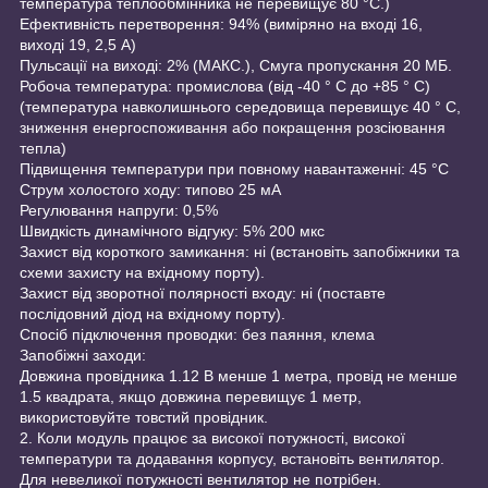
температура теплообмінника не перевищує 80 °C.)
Ефективність перетворення: 94% (виміряно на вході 16,
виході 19, 2,5 А)
Пульсації на виході: 2% (МАКС.), Смуга пропускання 20 МБ.
Робоча температура: промислова (від -40 ° С до +85 ° С)
(температура навколишнього середовища перевищує 40 ° С,
зниження енергоспоживання або покращення розсіювання
тепла)
Підвищення температури при повному навантаженні: 45 °C
Струм холостого ходу: типово 25 мА
Регулювання напруги: 0,5%
Швидкість динамічного відгуку: 5% 200 мкс
Захист від короткого замикання: ні (встановіть запобіжники та
схеми захисту на вхідному порту).
Захист від зворотної полярності входу: ні (поставте
послідовний діод на вхідному порту).
Спосіб підключення проводки: без паяння, клема
Запобіжні заходи:
Довжина провідника 1.12 В менше 1 метра, провід не менше
1.5 квадрата, якщо довжина перевищує 1 метр,
використовуйте товстий провідник.
2. Коли модуль працює за високої потужності, високої
температури та додавання корпусу, встановіть вентилятор.
Для невеликої потужності вентилятор не потрібен.