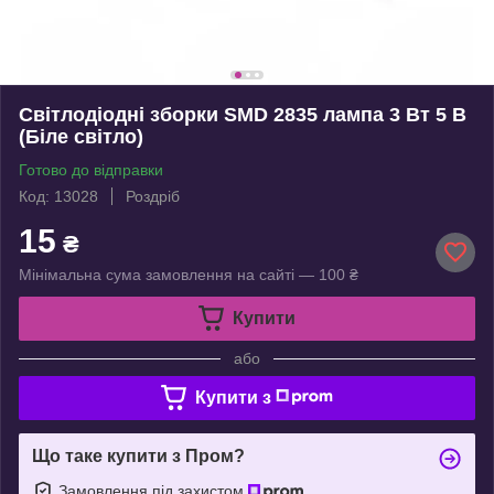
Світлодіодні зборки SMD 2835 лампа 3 Вт 5 В
(Біле світло)
Готово до відправки
Код: 13028
Роздріб
15
₴
Мінімальна сума замовлення на сайті — 100 ₴
Купити
або
Купити з
Що таке купити з Пром?
Замовлення під захистом