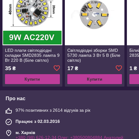
LED плати світлодіодні
Світлодіодні зборки SMD
Біли
складки SMD2835 лампа 9
5730 лампа 3 Вт 5 В (Біле
2835
Вт 220 В (Біле світло)
світло)
35
17
1
₴
₴
₴
Купити
Купити
Про нас
97% позитивних з 2614 відгуків за рік
Працює з 02.03.2016
м. Харків
+380 (98) 626-12-34 Олег; +380500804884 Анатолий;