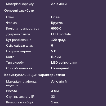
Матеріал корпусу
Алюміній
Основні атрибути
Стан
Нове
Форма
Кругла
Колірна температура
6000K
Джерело світла
LED module
Кут розсіювання
120 град.
Світлодіодів шт./м
6
Напруга мережі
5 В
Колір
Білий
Тип виробу
LED світильник
Способ монтажа
Накладний
Користувальницькі характеристики
Матеріал плафона,
Алюміній
підвісок
Висота
3 мм
Ступінь захисту IP
33
Кількість в наборі
1 шт.