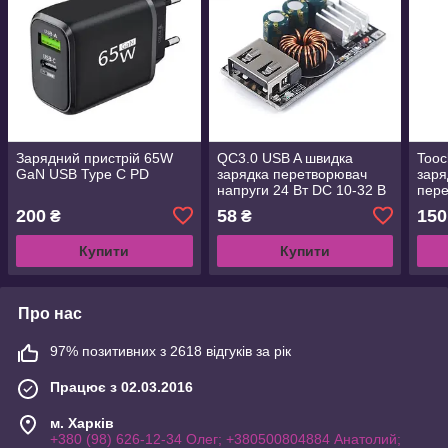
Зарядний пристрій 65W
QC3.0 USB A швидка
Tooc
GaN USB Type C PD
зарядка перетворювач
заря
напруги 24 Вт DC 10-32 В
пере
5 В
C-Ty
200
58
150
₴
₴
метр
QC3
Купити
Купити
Про нас
97% позитивних з 2618 відгуків за рік
Працює з 02.03.2016
м. Харків
+380 (98) 626-12-34 Олег; +380500804884 Анатолий;