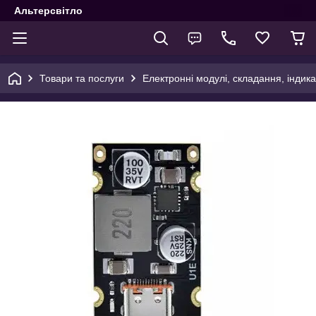
Альтерсвітло
Товари та послуги
Електронні модулі, складання, індика