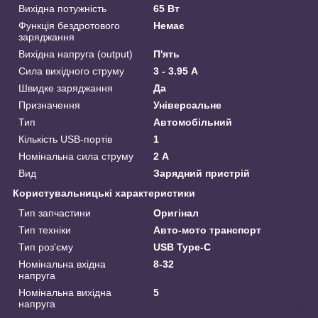
Вихідна потужність
65 Вт
Функція бездротового
Немає
заряджання
Вихідна напруга (output)
П'ять
Сила вихідного струму
3 - 3.95 А
Швидке заряджання
Да
Призначення
Універсальне
Тип
Автомобільний
Кількість USB-портів
1
Номінальна сила струму
2 А
Вид
Зарядний пристрій
Користувальницькі характеристики
Тип запчастини
Оригінал
Тип техніки
Авто-мото транспорт
Тип роз'єму
USB Type-C
Номінальна вхідна
8-32
напруга
Номінальна вихідна
5
напруга