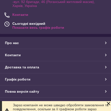
-вул. 92 бригади, 46 (Роганський житловий масив),
Харків, Україна
Контакти
Сьогодні вихідний
Показати весь графік роботи
Про нас
Контакти
Доставка та оплата
Графік роботи
Повна версія сайту
Сайт створено на маркетплейсі
Prom.ua
Зараз компанія не може швидко обробляти замовлення та
повідомлення, оскільки за її графіком роботи зараз