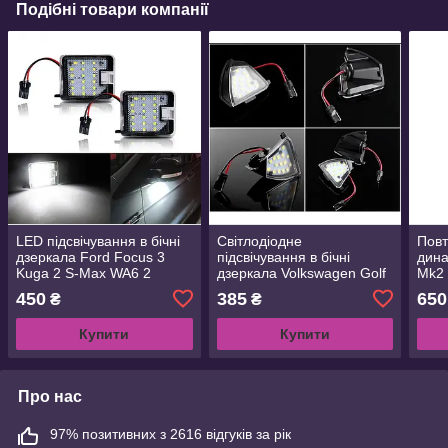
Подібні товари компанії
LED підсвічування в бічні
Світлодіодне
Повт
дзеркала Ford Focus 3
підсвічування в бічні
дина
Kuga 2 S-Max WA6 2
дзеркала Volkswagen Golf
Mk2
Mondeo 4 5 Grand C-max
5 Mk5 MkV Passat B6 Jetta
450
385
650
₴
₴
2 Escape
Eos Golf6
Купити
Купити
Про нас
97% позитивних з 2616 відгуків за рік