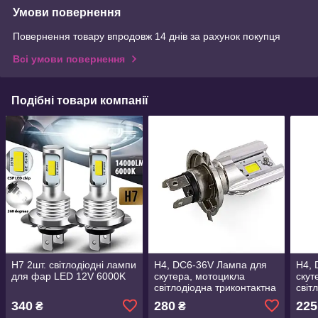
Умови повернення
Повернення товару впродовж 14 днів за рахунок покупця
Всі умови повернення
Подібні товари компанії
H7 2шт. світлодіодні лампи
H4, DC6-36V Лампа для
H4, 
для фар LED 12V 6000K
скутера, мотоцикла
скут
світлодіодна триконтактна
світ
LED
LED
340
280
225
₴
₴