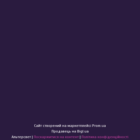
Сайт створений на маркетплейсі
Prom.ua
Продавець на Bigl.ua
Альтерсвет |
Поскаржитися на контент
|
Політика конфіденційності