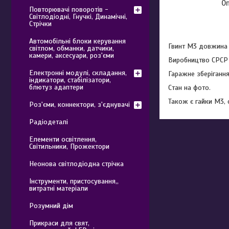
О
Повторювачі поворотів -
Світлодіодні, Гнучкі, Динамічні,
Стрічки
Автомобільні блоки керування
Гвинт М3 довжина 
світлом, обманки, датчики,
камери, аксесуари, роз'єми
Виробництво СРСР
Електронні модулі, складання,
Гаражне зберігання
індикатори, стабілізатори,
блютуз адаптери
Стан на фото.
Також є гайки М3, с
Роз'єми, коннектори, з'єднувачі
Радіодеталі
Елементи освітлення,
Світильники, Прожектори
Неонова світлодіодна стрічка
Інструменти, пристосування,,
витратні матеріали
Розумний дім
Прикраси для свят,