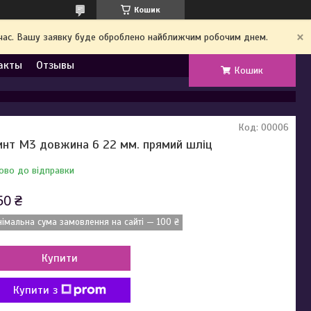
Кошик
й час. Вашу заявку буде оброблено найближчим робочим днем.
акты
Отзывы
Кошик
Код:
00006
инт М3 довжина 6 22 мм. прямий шліц
ово до відправки
50 ₴
німальна сума замовлення на сайті — 100 ₴
Купити
Купити з