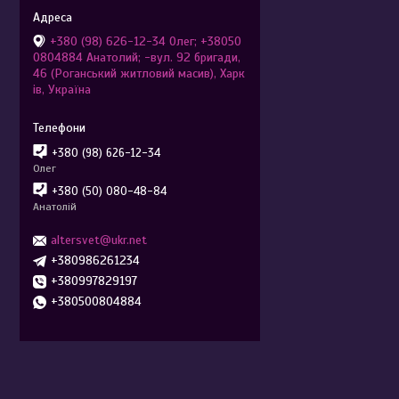
+380 (98) 626-12-34 Олег; +38050
0804884 Анатолий; -вул. 92 бригади,
46 (Роганський житловий масив), Харк
ів, Україна
+380 (98) 626-12-34
Олег
+380 (50) 080-48-84
Анатолій
altersvet@ukr.net
+380986261234
+380997829197
+380500804884