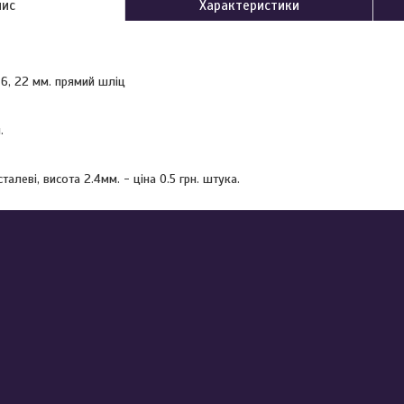
пис
Характеристики
6, 22 мм. прямий шліц
.
талеві, висота 2.4мм. - ціна 0.5 грн. штука.