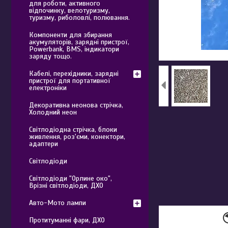
для роботи, активного
відпочинку, велотуризму,
туризму, риболовлі, полювання.
Компоненти для збирання
акумуляторів, зарядні пристрої,
Powerbank, BMS, індикатори
заряду тощо.
Кабелі, перехідники, зарядні
пристрої для портативної
електроніки
Декоративна неонова стрічка,
Холодний неон
Світлодіодна стрічка, блоки
живлення, роз'єми, конектори,
адаптери
Світлодіоди
Світлодіоди "Орлине око",
Врізні світлодіоди, ДХО
Авто-Мото лампи
Протитуманні фари, ДХО