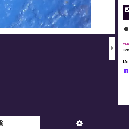
пов
У к
буд