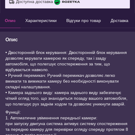
Доступна доставка
Опис
Характеристики
Відгуки про товар
Доставка
Опис
• Двосторонній блок керування: Двосторонній блок керування
дозволяє керувати камерою як спереду, так і ззаду
автомобіля, що полегшує спостереження за тим, що
відбувається навколо.
• Ручний перемикач: Ручний перемикач дозволяє легко
вмикати та вимикати камеру без необхідності виконувати
складні налаштування.
• Камера заднього виду: камера заднього виду забезпечує
чіткий огляд того, що знаходиться позаду вашого автомобіля,
що полегшує рух заднім ходом та дозволяє уникнути аварій.
Функції:
1. Автоматичне увімкнення передньої камери:
при запуску двигуна система активує систему спостереження
та передню камеру для перевірки огляду спереду протягом 8
секунд, а потім вимикає її.