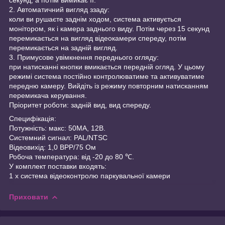
2. Автоматичний вигляд ззаду:
коли ви рушаєте заднім ходом, система активується
монітором, як і камера заднього виду. Потім через 15 секунд
перемикається на вигляд відеокамери спереду, потім
перемикається на задній вигляд.
3. Примусове увімкнення переднього огляду:
при натисканні кнопки вмикається передній огляд. У цьому
режимі система постійно контролюватиме та активуватиме
передню камеру. Вийдіть із режиму повторним натисканням
перемикача керування.
Пріоритет роботи: задній вид, вид спереду.
Специфікація:
Потужність: макс: 50МА, 12В.
Системний сигнал: PAL/NTSC
Відеовихід: 1,0 ВPP/75 Ом
Робоча температура: від -20 до 80 ℃.
У комплект поставки входять:
1 х система відеоконтролю паркувальної камери
Приховати