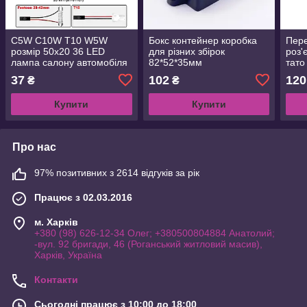
C5W C10W Т10 W5W
Бокс контейнер коробка
Пере
розмір 50x20 36 LED
для різних збірок
роз'
лампа салону автомобіля
82*52*35мм
тато
світлодіодна
довж
37
102
120
₴
₴
Купити
Купити
Про нас
97% позитивних з 2614 відгуків за рік
Працює з 02.03.2016
м. Харків
+380 (98) 626-12-34 Олег; +380500804884 Анатолий;
-вул. 92 бригади, 46 (Роганський житловий масив),
Харків, Україна
Контакти
Сьогодні працює з 10:00 до 18:00