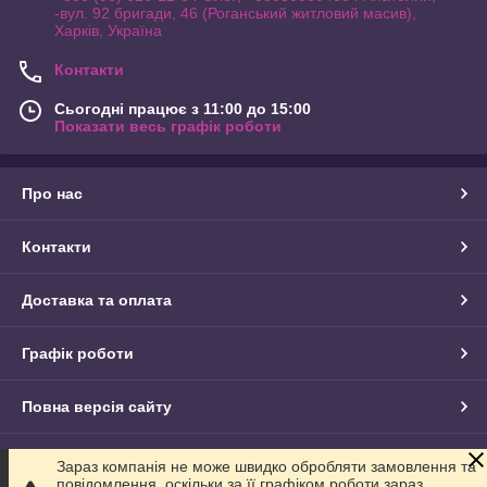
-вул. 92 бригади, 46 (Роганський житловий масив),
Харків, Україна
Контакти
Сьогодні працює з 11:00 до 15:00
Показати весь графік роботи
Про нас
Контакти
Доставка та оплата
Графік роботи
Повна версія сайту
Сайт створено на маркетплейсі
Prom.ua
Зараз компанія не може швидко обробляти замовлення та
повідомлення, оскільки за її графіком роботи зараз