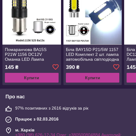
Помаранчова BA15S
Біла BAY15D P21/5W 1157
Біла
P21W 1156 DC12V
LED Комплект 2 шт. лампа
DC1
Оманка LED Лампа
автомобільна світлодіодна
Ламп
автомобільна світлодіодна
двухконтактная
світ
145
390
145
₴
₴
одноконтактна
одно
Купити
Купити
Про нас
97% позитивних з 2616 відгуків за рік
Працює з 02.03.2016
м. Харків
+380 (98) 626-12-34 Олег; +380500804884 Анатолий;