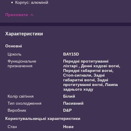
Корпус: алюміній
Приховати
Характеристики
Основні
Цоколь
BAY15D
Функціональне
Передні протитуманні
призначення
ліхтарі , Денні ходові вогні,
Передні габаритні вогні,
Стоп-сигнали, Задні
габаритні вогні, Задні
протитуманні вогні, Лампа
заднього ходу
Колір світіння
Білий
Тип охолодження
Пасивний
Виробник
D&P
Користувальницькі характеристики
Стан
Нове