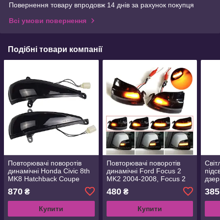
Повернення товару впродовж 14 днів за рахунок покупця
Всі умови повернення
Подібні товари компанії
Повторювачі поворотів
Повторювачі поворотів
Світ
динамічні Honda Civic 8th
динамічні Ford Focus 2
підс
MK8 Hatchback Coupe
MK2 2004-2008, Focus 2
дзер
2006 2012 FA1 FD1 FD2
C-MAX 2003-2007, C-MAX
5 Mk
870
480
385
₴
₴
FN2
2007-2010
Eos 
Купити
Купити