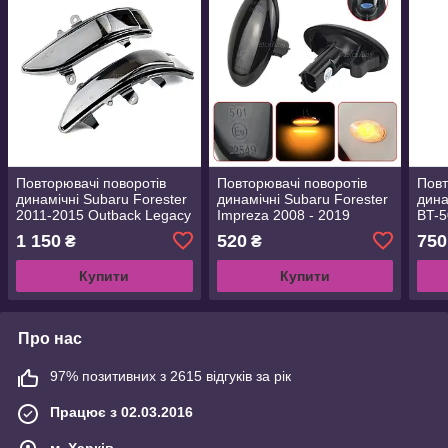
Повторювачі поворотів
Повторювачі поворотів
Повт
динамічні Subaru Forester
динамічні Subaru Forester
дина
2011-2015 Outback Legacy
Impreza 2008 - 2019
BT-5
Tribeca
Outb
1 150
520
750
₴
₴
Купити
Купити
Про нас
97% позитивних з 2615 відгуків за рік
Працює з 02.03.2016
м. Харків