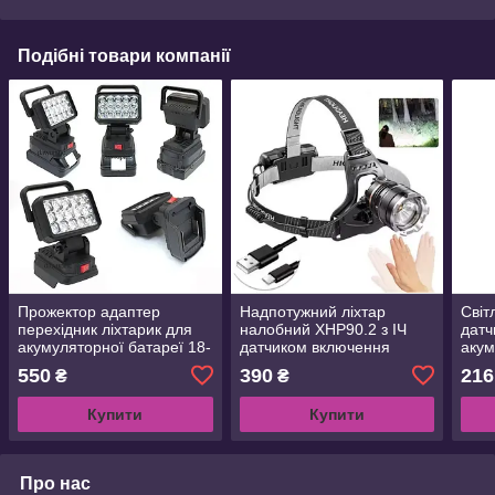
Подібні товари компанії
Прожектор адаптер
Надпотужний ліхтар
Світ
перехідник ліхтарик для
налобний XHP90.2 з ІЧ
датч
акумуляторної батареї 18-
датчиком включення
акум
21 В акумуляторного
-вимикання
550
390
216
₴
₴
інструменту
Купити
Купити
Про нас