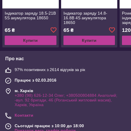
Індикатор заряду 18.5-21В
Індикатор заряду 14.8-
Powe
5S акумулятора 18650
16.8В 4S акумулятора
інди
18650
заря
акум
65
65
120
₴
₴
Купити
Купити
Про нас
97% позитивних з 2614 відгуків за рік
Працює з 02.03.2016
м. Харків
+380 (98) 626-12-34 Олег; +380500804884 Анатолий;
-вул. 92 бригади, 46 (Роганський житловий масив),
Харків, Україна
Контакти
Сьогодні працює з 10:00 до 18:00
Показати весь графік роботи