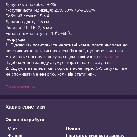
Допустима похибка: ±2%
4-ступінчаста індикація: 25% 50% 75% 100%
Робочий струм: 15 мА
Довжина дроту: 15 см
Розміри: 40x15x2, 5 мм
Робоча температура: -10℃~65℃
Інструкція:
1. Підключіть позитивні та негативні клеми плати дисплея до
позитивних та негативних клем батареї, що перевіряється.
Натисніть червону кнопку пальцем, і світиться
світлодіод
.
Відображення заряду акумулятора в реальному часі.
2. Відпустіть палець, світлодіод згасне через 3-5 секунд, і він
не споживатиме енергію, коли він статичний.
Приховати
Характеристики
Основні атрибути
Стан
Новий
Функції
Індикатор низького заряду