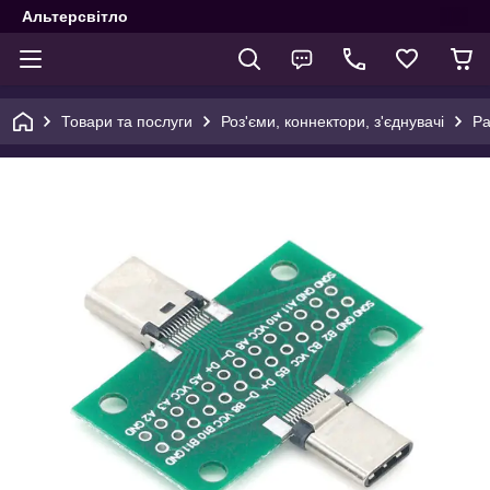
Альтерсвітло
Товари та послуги
Роз'єми, коннектори, з'єднувачі
Ра