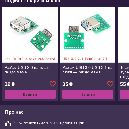
Подібні товари компанії
Роз'єм USB 2.0 на платі-
Роз'єм USB 3.0 USB 3.1 на
Тест
гніздо мама
платі — гніздо мама
Type
гніз
32
35
55
₴
₴
Купити
Купити
Про нас
97% позитивних з 2615 відгуків за рік