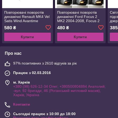
Повторювачі поворотів
Повторювачі поворотів
Світ
динамічні Renault MK4 Vel
динамічні Ford Focus 2
підс
Satis Wind Avantime
MK2 2004-2008, Focus 2
дзер
Megane 2 Scenic 2 Espace
C-MAX 2003-2007, C-MAX
5 Mk
580
480
385
₴
₴
4
2007-2010
Eos 
Купити
Купити
Про нас
97% позитивних з 2610 відгуків за рік
Працює з 02.03.2016
м. Харків
+380 (98) 626-12-34 Олег; +380500804884 Анатолий;
-вул. 92 бригади, 46 (Роганський житловий масив),
Харків, Україна
Контакти
Сьогодні працює з 10:00 до 18:00
Показати весь графік роботи