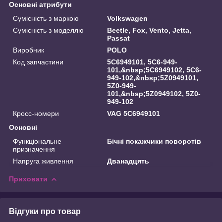
Основні атрибути
Сумісність з маркою
Volkswagen
Сумісність з моделлю
Beetle, Fox, Vento, Jetta,
Passat
Виробник
POLO
Код запчастини
5C6949101, 5C6-949-
101,&nbsp;5C6949102, 5C6-
949-102,&nbsp;5Z0949101,
5Z0-949-
101,&nbsp;5Z0949102, 5Z0-
949-102
Кросс-номери
VAG 5C6949101
Основні
Функціональне
Бічні покажчики поворотів
призначення
Напруга живлення
Дванадцять
Приховати
Відгуки про товар