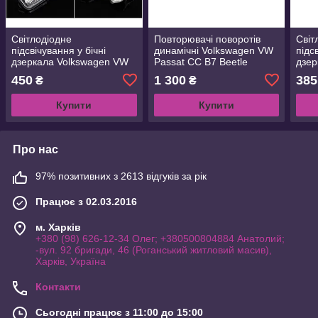
Світлодіодне
Повторювачі поворотів
Світ
підсвічування у бічні
динамічні Volkswagen VW
підс
дзеркала Volkswagen VW
Passat CC B7 Beetle
дзер
Passat CC B7 Beetle
Scirocco Jetta MK6 Golf 6
5 Mk
450
1 300
385
₴
₴
Scirocco Jetta MK6
Touran
Eos 
Купити
Купити
Про нас
97% позитивних з 2613 відгуків за рік
Працює з 02.03.2016
м. Харків
+380 (98) 626-12-34 Олег; +380500804884 Анатолий;
-вул. 92 бригади, 46 (Роганський житловий масив),
Харків, Україна
Контакти
Сьогодні працює з 11:00 до 15:00